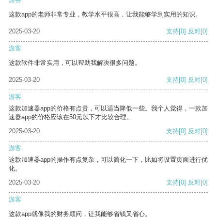
这款app的老师非常专业，教学水平很高，让我能够学到实用的知识。
2025-03-20
支持
[0]
反对
[0]
游客
这款软件非常实用，可以帮助我解决很多问题。
2025-03-20
支持
[0]
反对
[0]
游客
这款加速器app的价格有点贵，可以适当降低一些。我个人觉得，一款加
速器app的价格应该在50元以下才比较合理。
2025-03-20
支持
[0]
反对
[0]
游客
这款加速器app的操作有点复杂，可以简化一下，比如将设置页面进行优
化。
2025-03-20
支持
[0]
反对
[0]
游客
这款app就像我的财务顾问，让我能够省钱又省心。