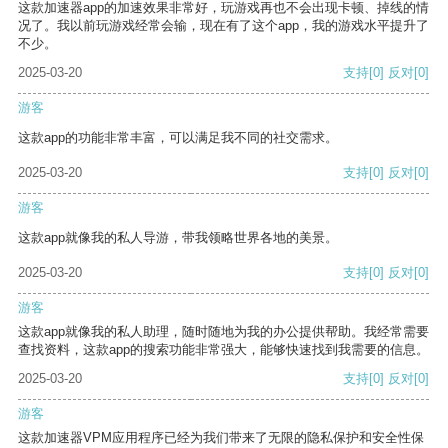
这款加速器app的加速效果非常好，玩游戏再也不会出现卡顿、掉线的情
况了。我以前玩游戏经常会输，现在有了这个app，我的游戏水平提升了
不少。
2025-03-20
支持
[0]
反对
[0]
游客
这款app的功能非常丰富，可以满足我不同的社交需求。
2025-03-20
支持
[0]
反对
[0]
游客
这款app就像我的私人导游，带我领略世界各地的美景。
2025-03-20
支持
[0]
反对
[0]
游客
这款app就像我的私人助理，随时随地为我的办公提供帮助。我经常需要
查找资料，这款app的搜索功能非常强大，能够快速找到我需要的信息。
2025-03-20
支持
[0]
反对
[0]
游客
这款加速器VPM应用程序已经为我们带来了无限的隐私保护和安全性保