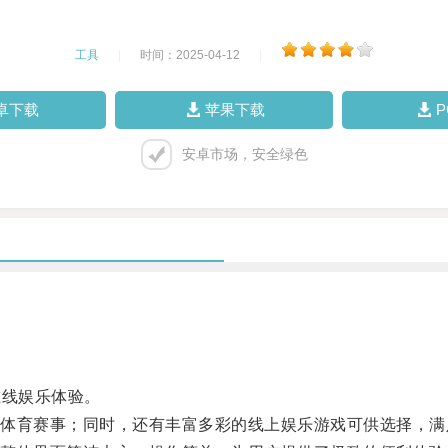
工具
|
时间：2025-04-12
|
卓下载
苹果下载
安卓市场，安全绿色
在线娱乐体验。
育赛事；同时，还有丰富多彩的线上娱乐游戏可供选择，满