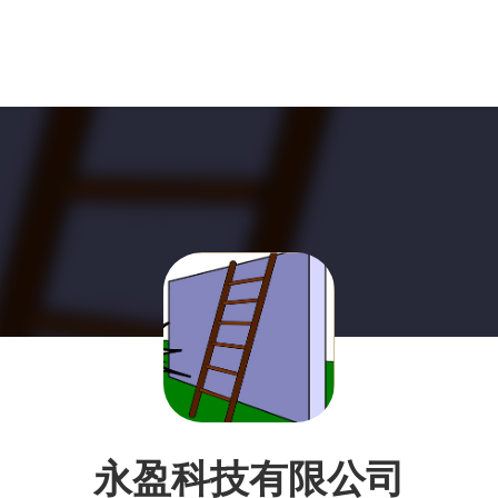
永盈科技有限公司