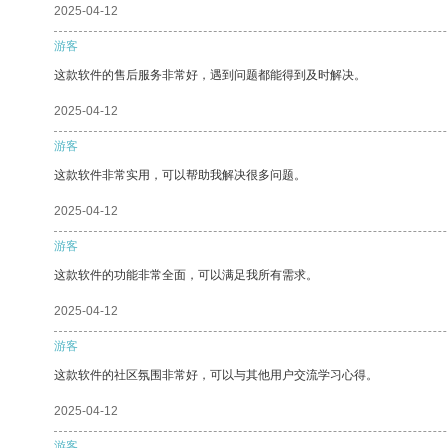
2025-04-12
游客
这款软件的售后服务非常好，遇到问题都能得到及时解决。
2025-04-12
游客
这款软件非常实用，可以帮助我解决很多问题。
2025-04-12
游客
这款软件的功能非常全面，可以满足我所有需求。
2025-04-12
游客
这款软件的社区氛围非常好，可以与其他用户交流学习心得。
2025-04-12
游客