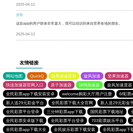
2025-04-12
游客
这款app的用户群体非常庞大，我可以结识到来自世界各地的朋友。
2025-04-12
友情链接
网站地图
QuickQ
旋风加速度器
旋风加速
坚果加速器
快连加速器官网入口
原子加速器
快鸭加速器
旋风加速度器
全民彩票app下载安装安卓
welcome购彩大厅用户注册
6f彩票w
新人送29元彩金平台
全民彩票下载大全官网
新人送29元彩金
全民彩票平台登录
三分钟彩票app下载
国民彩票下载地址
全民彩票安卓版下载
全民彩票平台登录
703彩票娱乐平台
全民彩票app下载大全
全民娱乐彩票下载安装
全民彩票app下