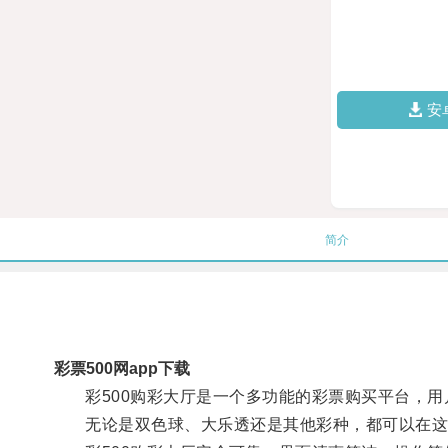
安
简介
彩票500网app下载
彩500购彩大厅是一个多功能的彩票购买平台，用
无论是双色球、大乐透还是其他彩种，都可以在这