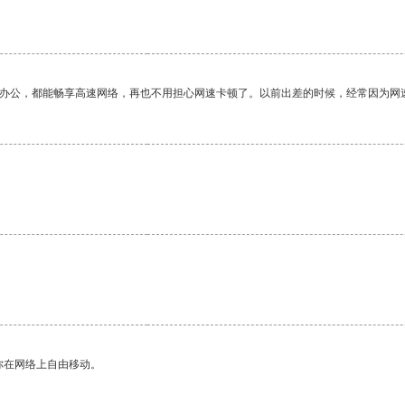
作办公，都能畅享高速网络，再也不用担心网速卡顿了。以前出差的时候，经常因为网
你在网络上自由移动。