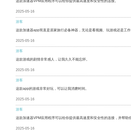
这款加速器VPM应用程序可以给你提供最高速度和安全性的连接。
2025-05-16
游客
这款加速器app简直是居家旅行必备神器，无论是看视频、玩游戏还是工
2025-05-16
游客
这款游戏的剧情非常感人，让我久久不能忘怀。
2025-05-16
游客
这款app的游戏非常好玩，可以让我消磨时间。
2025-05-16
游客
这款加速器VPM应用程序可以给你提供最高速度和安全性的连接，并帮助
2025-05-16