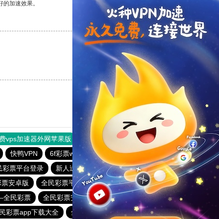
好的加速效果。
支持
[0]
反对
[0]
支持
[0]
反对
[0]
费vps加速器外网苹果版
旋风加速度器
快连加速器
快鸭VPN
6f彩票welcome
全民彩票app下载安装安卓
民彩票平台登录
新人送29元彩金平台
全民彩票下载大全官网
彩票安卓版
全民彩票平台登录
三分钟彩票app下载
—全民彩票
全民彩票安卓版下载
全民彩票平台登录
民彩票app下载大全
全民彩票app下载大全