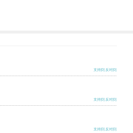
支持
[0]
反对
[0]
支持
[0]
反对
[0]
支持
[0]
反对
[0]