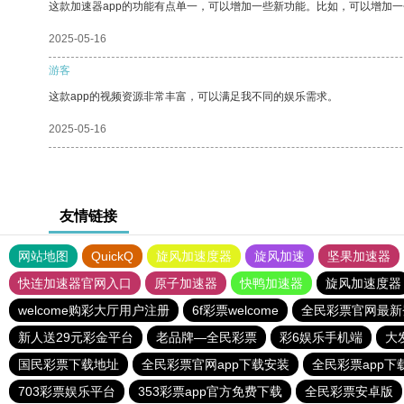
这款加速器app的功能有点单一，可以增加一些新功能。比如，可以增加
2025-05-16
游客
这款app的视频资源非常丰富，可以满足我不同的娱乐需求。
2025-05-16
友情链接
网站地图
QuickQ
旋风加速度器
旋风加速
坚果加速器
快连加速器官网入口
原子加速器
快鸭加速器
旋风加速度器
welcome购彩大厅用户注册
6f彩票welcome
全民彩票官网最新
新人送29元彩金平台
老品牌—全民彩票
彩6娱乐手机端
大
国民彩票下载地址
全民彩票官网app下载安装
全民彩票app下
703彩票娱乐平台
353彩票app官方免费下载
全民彩票安卓版