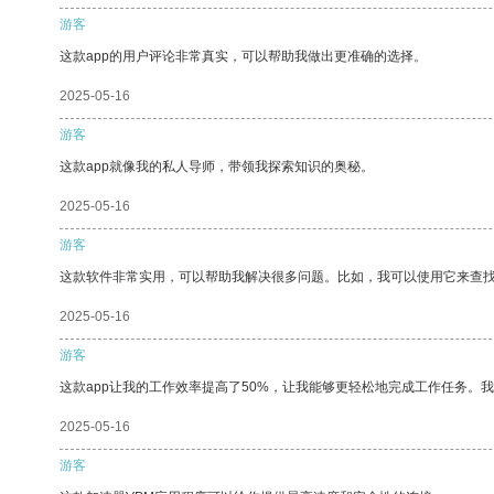
游客
这款app的用户评论非常真实，可以帮助我做出更准确的选择。
2025-05-16
游客
这款app就像我的私人导师，带领我探索知识的奥秘。
2025-05-16
游客
这款软件非常实用，可以帮助我解决很多问题。比如，我可以使用它来查
2025-05-16
游客
这款app让我的工作效率提高了50%，让我能够更轻松地完成工作任务。
2025-05-16
游客