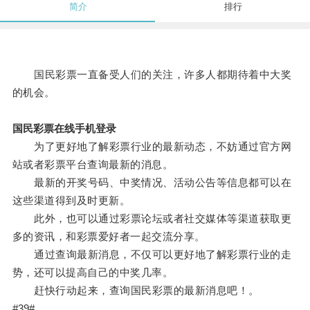
简介
排行
国民彩票一直备受人们的关注，许多人都期待着中大奖
的机会。
国民彩票在线手机登录
为了更好地了解彩票行业的最新动态，不妨通过官方网
站或者彩票平台查询最新的消息。
最新的开奖号码、中奖情况、活动公告等信息都可以在
这些渠道得到及时更新。
此外，也可以通过彩票论坛或者社交媒体等渠道获取更
多的资讯，和彩票爱好者一起交流分享。
通过查询最新消息，不仅可以更好地了解彩票行业的走
势，还可以提高自己的中奖几率。
赶快行动起来，查询国民彩票的最新消息吧！。
#39#