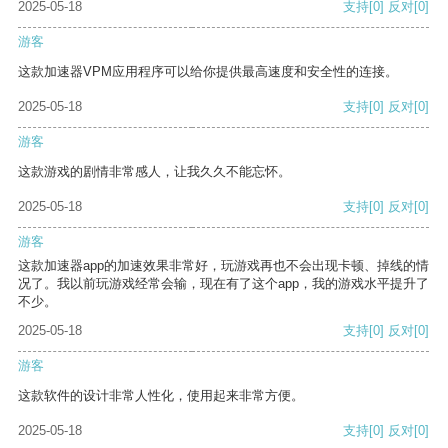
2025-05-18
支持
[0]
反对
[0]
游客
这款加速器VPM应用程序可以给你提供最高速度和安全性的连接。
2025-05-18
支持
[0]
反对
[0]
游客
这款游戏的剧情非常感人，让我久久不能忘怀。
2025-05-18
支持
[0]
反对
[0]
游客
这款加速器app的加速效果非常好，玩游戏再也不会出现卡顿、掉线的情
况了。我以前玩游戏经常会输，现在有了这个app，我的游戏水平提升了
不少。
2025-05-18
支持
[0]
反对
[0]
游客
这款软件的设计非常人性化，使用起来非常方便。
2025-05-18
支持
[0]
反对
[0]