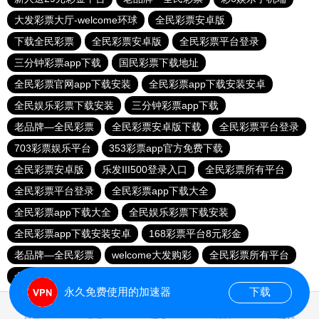
大发彩票大厅-welcome环球
全民彩票安卓版
下载全民彩票
全民彩票安卓版
全民彩票平台登录
三分钟彩票app下载
国民彩票下载地址
全民彩票官网app下载安装
全民彩票app下载安装安卓
全民娱乐彩票下载安装
三分钟彩票app下载
老品牌—全民彩票
全民彩票安卓版下载
全民彩票平台登录
703彩票娱乐平台
353彩票app官方免费下载
全民彩票安卓版
乐发III500登录入口
全民彩票所有平台
全民彩票平台登录
全民彩票app下载大全
全民彩票app下载大全
全民娱乐彩票下载安装
全民彩票app下载安装安卓
168彩票平台8元彩金
老品牌—全民彩票
welcome大发购彩
全民彩票所有平台
全民彩票安卓版下载
永久免费使用的加速器
下载
0.020054s
首页
安卓
苹果
排行
推荐