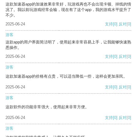
这款加速器app的加速效果非常好，玩游戏再也不会出现卡顿、掉线的情
况了。我以前玩游戏经常会输，现在有了这个app，我的游戏水平提升了
不少。
2025-06-24
支持
[0]
反对
[0]
游客
这款app的用户界面简洁明了，使用起来非常容易上手，让我能够快速熟
悉操作。
2025-06-24
支持
[0]
反对
[0]
游客
这款加速器app的价格有点贵，可以适当降低一些，这样会更加亲民。
2025-06-24
支持
[0]
反对
[0]
游客
这款软件的功能非常强大，使用起来非常方便。
2025-06-24
支持
[0]
反对
[0]
游客