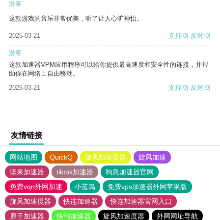
游客
这款游戏的音乐非常优美，听了让人心旷神怡。
2025-03-21
支持
[0]
反对
[0]
游客
这款加速器VPM应用程序可以给你提供最高速度和安全性的连接，并帮
助你在网络上自由移动。
2025-03-21
支持
[0]
反对
[0]
友情链接
网站地图
QuickQ
旋风加速度器
旋风加速
坚果加速器
tiktok加速器
狗急加速器官网
免费vqn外网加速
小蓝鸟
免费vps加速器外网苹果版
旋风加速度器
快连加速器
快连加速器官网入口
原子加速器
快鸭加速器
旋风加速度器
外网网址导航