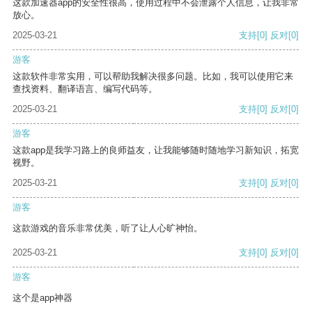
这款加速器app的安全性很高，使用过程中不会泄露个人信息，让我非常
放心。
2025-03-21
支持
[0]
反对
[0]
游客
这款软件非常实用，可以帮助我解决很多问题。比如，我可以使用它来
查找资料、翻译语言、编写代码等。
2025-03-21
支持
[0]
反对
[0]
游客
这款app是我学习路上的良师益友，让我能够随时随地学习新知识，拓宽
视野。
2025-03-21
支持
[0]
反对
[0]
游客
这款游戏的音乐非常优美，听了让人心旷神怡。
2025-03-21
支持
[0]
反对
[0]
游客
这个是app神器