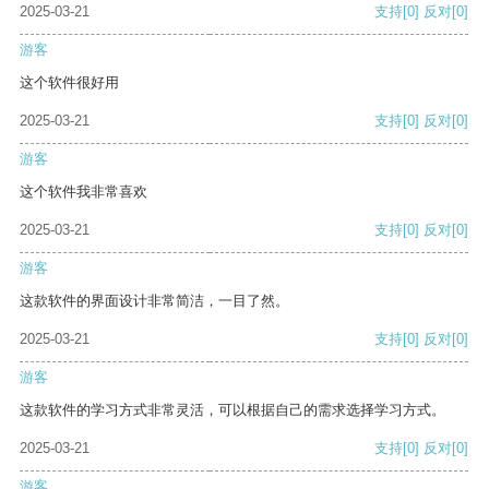
2025-03-21
支持
[0]
反对
[0]
游客
这个软件很好用
2025-03-21
支持
[0]
反对
[0]
游客
这个软件我非常喜欢
2025-03-21
支持
[0]
反对
[0]
游客
这款软件的界面设计非常简洁，一目了然。
2025-03-21
支持
[0]
反对
[0]
游客
这款软件的学习方式非常灵活，可以根据自己的需求选择学习方式。
2025-03-21
支持
[0]
反对
[0]
游客