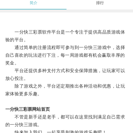
简介
排行
一分快三彩票软件平台是一个专注于提供高品质游戏体
验的平台。
通过简单的注册流程即可参与到一分快三游戏中，选择
自己喜欢的玩法进行下注，每一局游戏都有机会赢取丰厚的
奖金。
平台还提供多种支付方式和安全保障措施，让玩家可以
放心投注。
除了游戏之外，平台还定期推出各种活动和优惠，让玩
家体验更多乐趣。
一分快三彩票网站首页
不管是新手还是老手，都可以在这里找到满足自己需求
的一分快三游戏。
快来加入我们，一起享受刺激的游戏乐趣吧！。