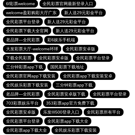
6f彩票welcome
全民彩票官网最新登录入口
welcome盈彩购彩大厅广东
新人送29元彩金平台
全民彩票平台登录
新人送29元彩金平台
全民彩票下载大全官网
新人送29元彩金平台
老品牌—全民彩票
彩6娱乐手机端
大发彩票大厅-welcome环球
全民彩票安卓版
下载全民彩票
全民彩票安卓版
全民彩票平台登录
三分钟彩票app下载
国民彩票下载地址
全民彩票官网app下载安装
全民彩票app下载安装安卓
全民娱乐彩票下载安装
三分钟彩票app下载
老品牌—全民彩票
全民彩票安卓版下载
全民彩票平台登录
703彩票娱乐平台
353彩票app官方免费下载
全民彩票安卓版
乐发III500登录入口
全民彩票所有平台
全民彩票平台登录
全民彩票app下载大全
全民彩票app下载大全
全民娱乐彩票下载安装