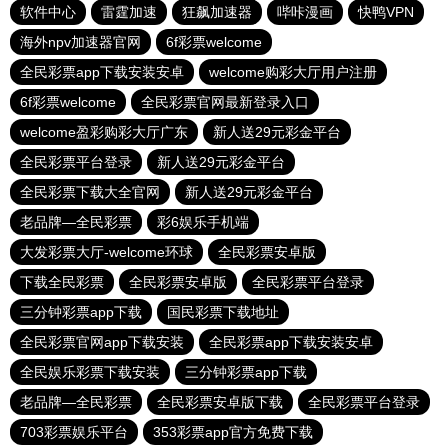
软件中心
雷霆加速
狂飙加速器
哔咔漫画
快鸭VPN
海外npv加速器官网
6f彩票welcome
全民彩票app下载安装安卓
welcome购彩大厅用户注册
6f彩票welcome
全民彩票官网最新登录入口
welcome盈彩购彩大厅广东
新人送29元彩金平台
全民彩票平台登录
新人送29元彩金平台
全民彩票下载大全官网
新人送29元彩金平台
老品牌—全民彩票
彩6娱乐手机端
大发彩票大厅-welcome环球
全民彩票安卓版
下载全民彩票
全民彩票安卓版
全民彩票平台登录
三分钟彩票app下载
国民彩票下载地址
全民彩票官网app下载安装
全民彩票app下载安装安卓
全民娱乐彩票下载安装
三分钟彩票app下载
老品牌—全民彩票
全民彩票安卓版下载
全民彩票平台登录
703彩票娱乐平台
353彩票app官方免费下载