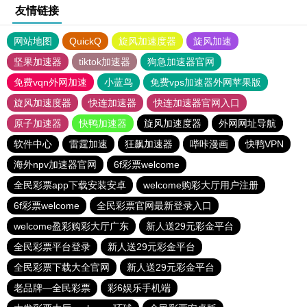
友情链接
网站地图
QuickQ
旋风加速度器
旋风加速
坚果加速器
tiktok加速器
狗急加速器官网
免费vqn外网加速
小蓝鸟
免费vps加速器外网苹果版
旋风加速度器
快连加速器
快连加速器官网入口
原子加速器
快鸭加速器
旋风加速度器
外网网址导航
软件中心
雷霆加速
狂飙加速器
哔咔漫画
快鸭VPN
海外npv加速器官网
6f彩票welcome
全民彩票app下载安装安卓
welcome购彩大厅用户注册
6f彩票welcome
全民彩票官网最新登录入口
welcome盈彩购彩大厅广东
新人送29元彩金平台
全民彩票平台登录
新人送29元彩金平台
全民彩票下载大全官网
新人送29元彩金平台
老品牌—全民彩票
彩6娱乐手机端