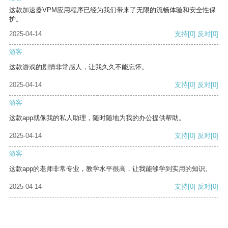
这款加速器VPM应用程序已经为我们带来了无限的流畅体验和安全性保
护。
2025-04-14
支持
[0]
反对
[0]
游客
这款游戏的剧情非常感人，让我久久不能忘怀。
2025-04-14
支持
[0]
反对
[0]
游客
这款app就像我的私人助理，随时随地为我的办公提供帮助。
2025-04-14
支持
[0]
反对
[0]
游客
这款app的老师非常专业，教学水平很高，让我能够学到实用的知识。
2025-04-14
支持
[0]
反对
[0]